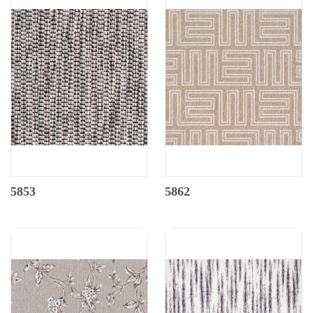
5853
5862