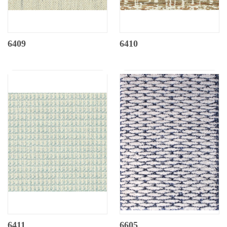
6409
6410
6411
6605