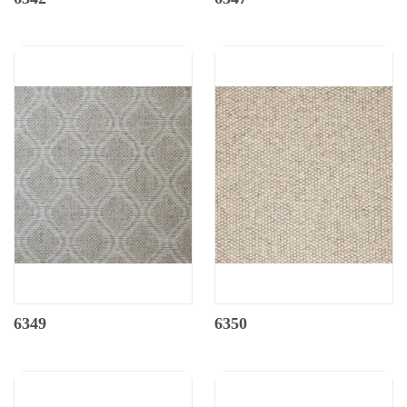
6349
6350